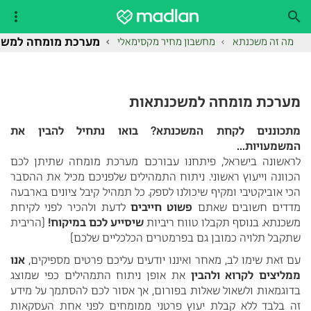
תפריט

לג
מערכת מומחה למשכ
מה זה משכנתא
מחשבון מחיר מקסימאלי
תוכן
עמוד
מערכת מומחה למשכנתאות
מתכוננים לקחת המשכנתא? בואו נתחיל להבין את
המשמעויות...
לראשונה בישראל, פיתחנו עבורכם מערכת מומחה שתיתן לכם
הכוונה וייעוץ ראשוני. ניתוח התמהילים שלפניכם מכיל את ההסבר
הכי אוביקטיבי ומקיף שיכולנו לספק. כל תמהיל קיבל ציונים בארבעה
מדדים חשובים שאתם
פשוט חייבים
לדעת ולהכיר לפני לקיחת
משכנתא. בנוסף תקבלו טווח ריביות
שיסייע לכם במיקוח!
(הריבית
שתקבל תלויה כמובן גם בפרמטרים הכלכליים שלכם)
עם זאת שימו לב, מאחר ואיננו יודעים עליכם פרטים מספיקים,
אנו
ממליצים לקרוא ולהבין
את אופן ניתוח התמהילים כפי שמוצג
בדוגמאות ולשאול שאלות בפורום, אך אסור לכם להסתמך על מידע
זה בלבד ללא קבלת יעוץ פרטני ממומחים לפני אחת העסקאות