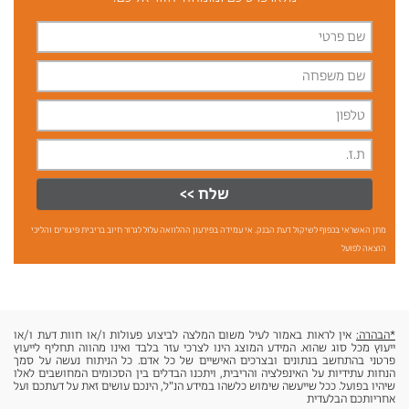
שלח >>
מתן האשראי בכפוף לשיקול דעת הבנק. אי עמידה בפירעון ההלוואה עלול לגרור חיוב בריבית פיגורים והליכי
הוצאה לפועל
*הבהרה:
אין לראות באמור לעיל משום המלצה לביצוע פעולות ו/או חוות דעת ו/או
ייעוץ מכל סוג שהוא. המידע המוצג הינו לצרכי עזר בלבד ואינו מהווה תחליף לייעוץ
פרטני בהתחשב בנתונים ובצרכים האישיים של כל אדם. כל הניתוח נעשה על סמך
הנחות עתידיות על האינפלציה והריבית, ויתכנו הבדלים בין הסכומים המחושבים לאלו
שיהיו בפועל. ככל שייעשה שימוש כלשהו במידע הנ"ל, הינכם עושים זאת על דעתכם ועל
אחריותכם הבלעדית