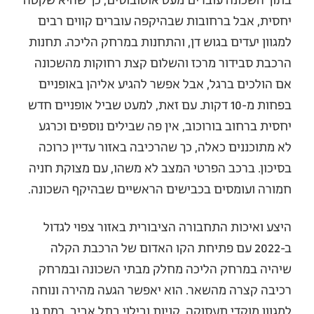
בתוך השכונה עוברים מעט אוטובוסים, כך שהיא שקטה
יחסית, אבל ברחובות שבהיקפה עוברים קווים רבים
למגוון יעדים בגוש דן, והתחנות במרחק הליכה. תחנות
הרכבת סבידור מרכז והשלום קצת רחוקות מהשכונה
אם הולכים ברגל, אבל אפשר להגיע אליהן באופניים
בפחות מ-10 דקות. עם זאת, למעט שביל אופניים חדש
יחסית ברחוב בורוכוב, אין פה שבילים נוספים וכרגע
לא מתוכננים כאלה, כך שהרכיבה באזור עדיין כרוכה
בסיכון. ברכב הפרטי המצב לא משהו, עם מצוקת חניה
חמורה ועומסים בכבישים הראשיים שבהיקף השכונה.
היצע ואיכות התחבורה הציבורית באזור צפוי לגדול
ב-2022 עם פתיחת הקו האדום של הרכבת הקלה
שיהיה במרחק הליכה מחלק מבתי השכונה ובמרחק
רכיבה קצרה מהשאר. הוא יאפשר הגעה מהירה ונוחה
למגוון מוקדי תעסוקה, קניות ובילוי בתל אביב, רמת גן,